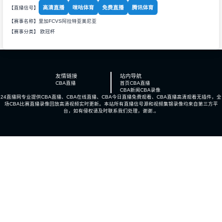
高清直播
咪咕体育
免费直播
腾讯体育
【直播信号】
【赛事名称】里加FCVS阿拉特亚美尼亚
【赛事分类】
欧冠杯
友情链接
站内导航
CBA直播
首页
CBA直播
CBA新闻
CBA录像
24直播网专业提供CBA直播、CBA在线直播、CBA今日直播免费观看、CBA直播高清观看无插件，全
场CBA比赛直播录像回放高清视频实时更新。本站所有直播信号源和视频集锦录像均来自第三方平
台，如有侵权请及时联系我们处理，谢谢.。