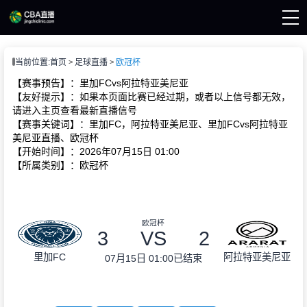
页
当前位置:
首页
足球直播
欧冠杯
A直播
A新闻
【赛事预告】：里加FCvs阿拉特亚美尼亚
A录像
【友好提示】：如果本页面比赛已经过期，或者以上信号都无效，
请进入主页查看最新直播信号
【赛事关键词】：里加FC，阿拉特亚美尼亚、里加FCvs阿拉特亚
美尼亚直播、欧冠杯
【开始时间】：2026年07月15日 01:00
【所属类别】：欧冠杯
欧冠杯
3
VS
2
里加FC
阿拉特亚美尼亚
07月15日 01:00
已结束