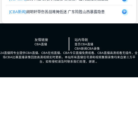
[CBA新闻]
胡明轩带伤苦战难掩低迷 广东险胜山西暴露隐患
友情链接
站内导航
CBA直播
首页
CBA直播
CBA新闻
CBA录像
24直播网专业提供CBA直播、CBA在线直播、CBA今日直播免费观看、CBA直播高清观看无插件，全
场CBA比赛直播录像回放高清视频实时更新。本站所有直播信号源和视频集锦录像均来自第三方平
台，如有侵权请及时联系我们处理，谢谢.。