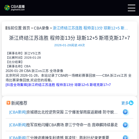
页
当前位置:
首页
CBA录像
浙江终结江苏连胜 程帅澎13分 琼斯12+5 斯塔克斯17+7
A直播
A新闻
浙江终结江苏连胜 程帅澎13分 琼斯12+5 斯塔克斯17+7
A录像
2026-01-28
阅读:
49次
【赛事名称】
浙江VS江苏
2026-01-28
【比赛时间】
【比分结果】
CBA
【赛事名称】
2026-01-28 CBA 浙江vs江苏 全场录像
北京时间 2026-01-28，本站记录了CBA的一场精彩赛事回放——CBA 浙江vs江苏 全
场比赛录像回放,欢迎您的观看。
[抖音全场集锦]浙江终结江苏连胜 程帅澎13分 琼斯12+5 斯塔克斯17+7
新闻推荐
更多
[CBA新闻]
京城德比北控逆势突围 三宁爆发邹雨宸返巅峰 防守蜕变成关键
[CBA新闻]
桂军双枪闪耀CBA赛场 廖三宁夺命一击 庞峥麟持续暴走
[CBA新闻]
三分神迹难掩失利遗憾 曾凌铉：胜利比纪录更重要