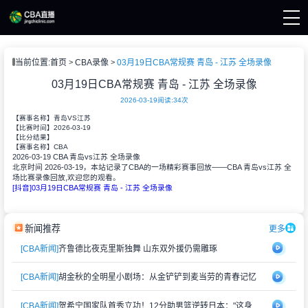
页
当前位置:
首页
CBA录像
03月19日CBA常规赛 青岛 - 江苏 全场录像
A直播
A新闻
03月19日CBA常规赛 青岛 - 江苏 全场录像
A录像
2026-03-19
阅读:
34次
【赛事名称】
青岛VS江苏
2026-03-19
【比赛时间】
【比分结果】
CBA
【赛事名称】
2026-03-19 CBA 青岛vs江苏 全场录像
北京时间 2026-03-19，本站记录了CBA的一场精彩赛事回放——CBA 青岛vs江苏 全
场比赛录像回放,欢迎您的观看。
[抖音]03月19日CBA常规赛 青岛 - 江苏 全场录像
新闻推荐
更多
[CBA新闻]
齐鲁德比夜克里斯独舞 山东双外援仍需雕琢
[CBA新闻]
胡金秋的全明星小剧场：从金铲铲到麦当劳的青春记忆
[CBA新闻]
贺希宁国家队首秀立功！12分助男篮逆转日本："这身战袍再累也值"