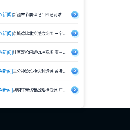
BA新闻]
新疆末节崩盘记：四记罚球葬送好局 基本功短板刺痛神经
BA新闻]
京城德比北控逆势突围 三宁爆发邹雨宸返巅峰 防守蜕变成关键
BA新闻]
桂军双枪闪耀CBA赛场 廖三宁夺命一击 庞峥麟持续暴走
BA新闻]
三分神迹难掩失利遗憾 曾凌铉：胜利比纪录更重要
BA新闻]
胡明轩带伤苦战难掩低迷 广东险胜山西暴露隐患