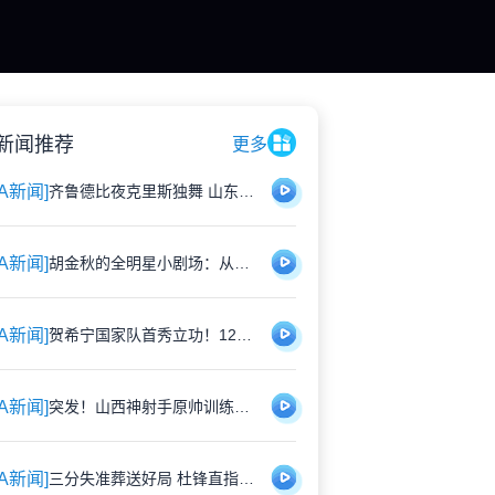
新闻推荐
更多
BA新闻]
齐鲁德比夜克里斯独舞 山东双外援仍需雕琢
BA新闻]
胡金秋的全明星小剧场：从金铲铲到麦当劳的青春记忆
BA新闻]
贺希宁国家队首秀立功！12分助男篮逆转日本："这身战袍再累也值"
BA新闻]
突发！山西神射手原帅训练中意外伤退 无缘俱乐部杯终极对决
BA新闻]
三分失准葬送好局 杜锋直指广东队"思想松懈"