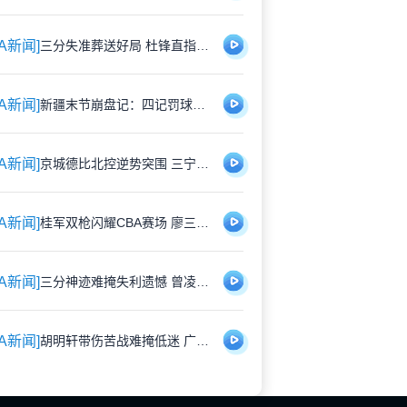
BA新闻]
三分失准葬送好局 杜锋直指广东队"思想松懈"
BA新闻]
新疆末节崩盘记：四记罚球葬送好局 基本功短板刺痛神经
BA新闻]
京城德比北控逆势突围 三宁爆发邹雨宸返巅峰 防守蜕变成关键
BA新闻]
桂军双枪闪耀CBA赛场 廖三宁夺命一击 庞峥麟持续暴走
BA新闻]
三分神迹难掩失利遗憾 曾凌铉：胜利比纪录更重要
BA新闻]
胡明轩带伤苦战难掩低迷 广东险胜山西暴露隐患