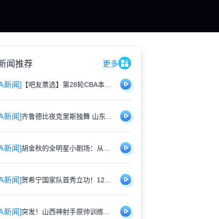
新闻推荐
更多
BA新闻]
【吧友票选】第28轮CBA本土球星闪耀时刻
BA新闻]
齐鲁德比夜克里斯独舞 山东双外援仍需雕琢
BA新闻]
胡金秋的全明星小剧场：从金铲铲到麦当劳的青春记忆
BA新闻]
贺希宁国家队首秀立功！12分助男篮逆转日本："这身战袍再累也值"
BA新闻]
突发！山西神射手原帅训练中意外伤退 无缘俱乐部杯终极对决