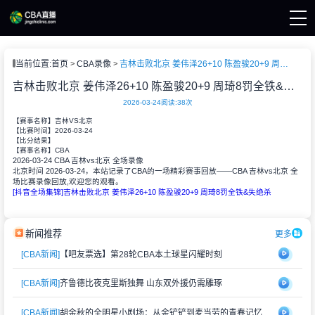
页
当前位置:
首页
CBA录像
吉林击败北京 姜伟泽26+10 陈盈骏20+9 周琦8罚全铁&失绝杀
A直播
A新闻
吉林击败北京 姜伟泽26+10 陈盈骏20+9 周琦8罚全铁&失绝杀
A录像
2026-03-24
阅读:
38次
【赛事名称】
吉林VS北京
2026-03-24
【比赛时间】
【比分结果】
CBA
【赛事名称】
2026-03-24 CBA 吉林vs北京 全场录像
北京时间 2026-03-24，本站记录了CBA的一场精彩赛事回放——CBA 吉林vs北京 全
场比赛录像回放,欢迎您的观看。
[抖音全场集锦]吉林击败北京 姜伟泽26+10 陈盈骏20+9 周琦8罚全铁&失绝杀
新闻推荐
更多
[CBA新闻]
【吧友票选】第28轮CBA本土球星闪耀时刻
[CBA新闻]
齐鲁德比夜克里斯独舞 山东双外援仍需雕琢
[CBA新闻]
胡金秋的全明星小剧场：从金铲铲到麦当劳的青春记忆