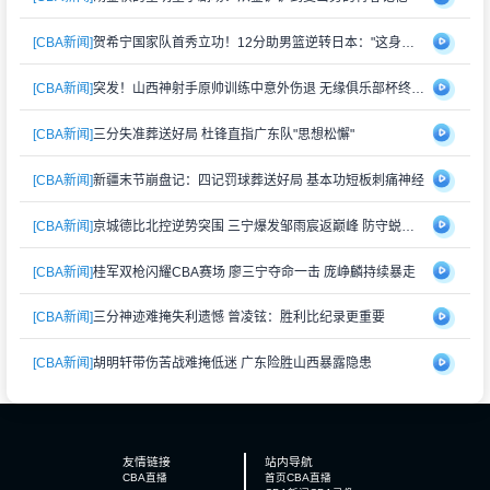
[CBA新闻]
贺希宁国家队首秀立功！12分助男篮逆转日本："这身战袍再累也值"
[CBA新闻]
突发！山西神射手原帅训练中意外伤退 无缘俱乐部杯终极对决
[CBA新闻]
三分失准葬送好局 杜锋直指广东队"思想松懈"
[CBA新闻]
新疆末节崩盘记：四记罚球葬送好局 基本功短板刺痛神经
[CBA新闻]
京城德比北控逆势突围 三宁爆发邹雨宸返巅峰 防守蜕变成关键
[CBA新闻]
桂军双枪闪耀CBA赛场 廖三宁夺命一击 庞峥麟持续暴走
[CBA新闻]
三分神迹难掩失利遗憾 曾凌铉：胜利比纪录更重要
[CBA新闻]
胡明轩带伤苦战难掩低迷 广东险胜山西暴露隐患
友情链接
站内导航
CBA直播
首页
CBA直播