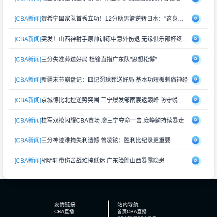
[CBA新闻]
贺希宁国家队首秀立功！12分助男篮逆转日本："这身战袍再累也值"
[CBA新闻]
突发！山西神射手原帅训练中意外伤退 无缘俱乐部杯终极对决
[CBA新闻]
三分失准葬送好局 杜锋直指广东队"思想松懈"
[CBA新闻]
新疆末节崩盘记：四记罚球葬送好局 基本功短板刺痛神经
[CBA新闻]
京城德比北控逆势突围 三宁爆发邹雨宸返巅峰 防守蜕变成关键
[CBA新闻]
桂军双枪闪耀CBA赛场 廖三宁夺命一击 庞峥麟持续暴走
[CBA新闻]
三分神迹难掩失利遗憾 曾凌铉：胜利比纪录更重要
[CBA新闻]
胡明轩带伤苦战难掩低迷 广东险胜山西暴露隐患
友情链接
站内导航
CBA直播
首页
CBA直播