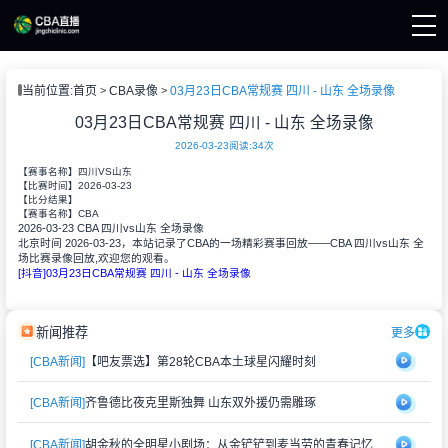
页
当前位置:
首页
CBA录像
03月23日CBA常规赛 四川 - 山东 全场录像
A直播
A新闻
03月23日CBA常规赛 四川 - 山东 全场录像
A录像
2026-03-23
阅读:
34次
【赛事名称】
四川VS山东
2026-03-23
【比赛时间】
【比分结果】
CBA
【赛事名称】
2026-03-23 CBA 四川vs山东 全场录像
北京时间 2026-03-23，本站记录了CBA的一场精彩赛事回放——CBA 四川vs山东 全
场比赛录像回放,欢迎您的观看。
[抖音]03月23日CBA常规赛 四川 - 山东 全场录像
新闻推荐
更多
[CBA新闻]
【吧友票选】第28轮CBA本土球星闪耀时刻
[CBA新闻]
齐鲁德比夜克里斯独舞 山东双外援仍需雕琢
[CBA新闻]
胡金秋的全明星小剧场：从金铲铲到麦当劳的青春记忆