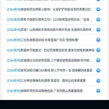
[CBA新闻]
胡金秋的全明星小剧场：从金铲铲到麦当劳的青春记忆
[CBA新闻]
贺希宁国家队首秀立功！12分助男篮逆转日本："这身战袍再累也值"
[CBA新闻]
突发！山西神射手原帅训练中意外伤退 无缘俱乐部杯终极对决
[CBA新闻]
三分失准葬送好局 杜锋直指广东队"思想松懈"
[CBA新闻]
新疆末节崩盘记：四记罚球葬送好局 基本功短板刺痛神经
[CBA新闻]
京城德比北控逆势突围 三宁爆发邹雨宸返巅峰 防守蜕变成关键
[CBA新闻]
桂军双枪闪耀CBA赛场 廖三宁夺命一击 庞峥麟持续暴走
[CBA新闻]
三分神迹难掩失利遗憾 曾凌铉：胜利比纪录更重要
[CBA新闻]
胡明轩带伤苦战难掩低迷 广东险胜山西暴露隐患