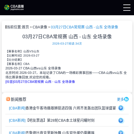
页
当前位置:
首页
CBA录像
03月27日CBA常规赛 山西 - 山东 全场录像
A直播
A新闻
03月27日CBA常规赛 山西 - 山东 全场录像
A录像
2026-03-27
阅读:
34次
【赛事名称】
山西VS山东
2026-03-27
【比赛时间】
【比分结果】
CBA
【赛事名称】
2026-03-27 CBA 山西vs山东 全场录像
北京时间 2026-03-27，本站记录了CBA的一场精彩赛事回放——CBA 山西vs山东 全
场比赛录像回放,欢迎您的观看。
[抖音]03月27日CBA常规赛 山西 - 山东 全场录像
新闻推荐
更多
[CBA新闻]
香港金牛客场擒雄狮挺进四强 六将齐发轰出团队篮球盛宴
[CBA新闻]
【吧友票选】第28轮CBA本土球星闪耀时刻
[CBA新闻]
齐鲁德比夜克里斯独舞 山东双外援仍需雕琢