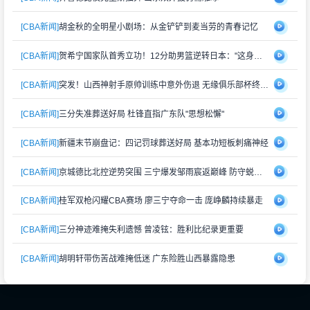
[CBA新闻]
胡金秋的全明星小剧场：从金铲铲到麦当劳的青春记忆
[CBA新闻]
贺希宁国家队首秀立功！12分助男篮逆转日本："这身战袍再累也值"
[CBA新闻]
突发！山西神射手原帅训练中意外伤退 无缘俱乐部杯终极对决
[CBA新闻]
三分失准葬送好局 杜锋直指广东队"思想松懈"
[CBA新闻]
新疆末节崩盘记：四记罚球葬送好局 基本功短板刺痛神经
[CBA新闻]
京城德比北控逆势突围 三宁爆发邹雨宸返巅峰 防守蜕变成关键
[CBA新闻]
桂军双枪闪耀CBA赛场 廖三宁夺命一击 庞峥麟持续暴走
[CBA新闻]
三分神迹难掩失利遗憾 曾凌铉：胜利比纪录更重要
[CBA新闻]
胡明轩带伤苦战难掩低迷 广东险胜山西暴露隐患