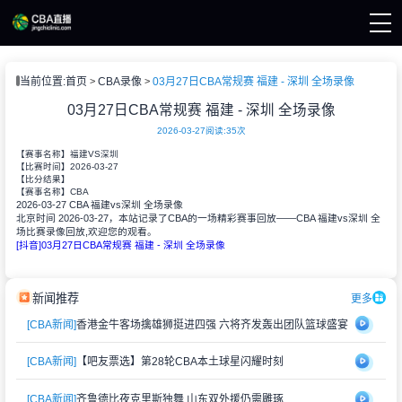
页
当前位置:
首页
CBA录像
03月27日CBA常规赛 福建 - 深圳 全场录像
A直播
A新闻
03月27日CBA常规赛 福建 - 深圳 全场录像
A录像
2026-03-27
阅读:
35次
【赛事名称】
福建VS深圳
2026-03-27
【比赛时间】
【比分结果】
CBA
【赛事名称】
2026-03-27 CBA 福建vs深圳 全场录像
北京时间 2026-03-27，本站记录了CBA的一场精彩赛事回放——CBA 福建vs深圳 全
场比赛录像回放,欢迎您的观看。
[抖音]03月27日CBA常规赛 福建 - 深圳 全场录像
新闻推荐
更多
[CBA新闻]
香港金牛客场擒雄狮挺进四强 六将齐发轰出团队篮球盛宴
[CBA新闻]
【吧友票选】第28轮CBA本土球星闪耀时刻
[CBA新闻]
齐鲁德比夜克里斯独舞 山东双外援仍需雕琢