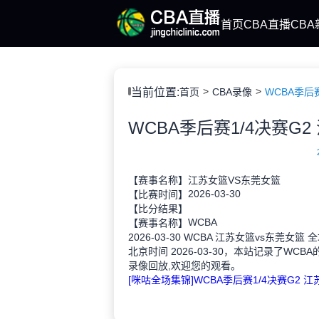
首页
CBA直播
CBA
当前位置:
首页
CBA录像
WCBA季后赛
【赛事名称】
江苏女篮VS东莞女篮
2026-03-30
【比赛时间】
【比分结果】
WCBA
【赛事名称】
2026-03-30 WCBA 江苏女篮vs东莞女篮
北京时间 2026-03-30，本站记录了WC
录像回放,欢迎您的观看。
[咪咕全场集锦]WCBA季后赛1/4决赛G2 江苏