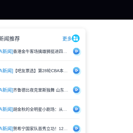
新闻推荐
更多
BA新闻]
香港金牛客场擒雄狮挺进四强 六将齐发轰出团队篮球盛宴
BA新闻]
【吧友票选】第28轮CBA本土球星闪耀时刻
BA新闻]
齐鲁德比夜克里斯独舞 山东双外援仍需雕琢
BA新闻]
胡金秋的全明星小剧场：从金铲铲到麦当劳的青春记忆
BA新闻]
贺希宁国家队首秀立功！12分助男篮逆转日本："这身战袍再累也值"