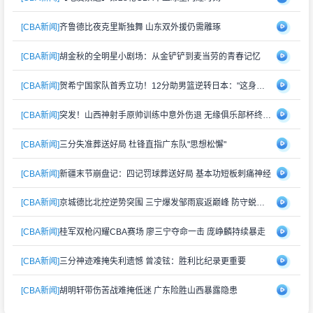
[CBA新闻]
齐鲁德比夜克里斯独舞 山东双外援仍需雕琢
[CBA新闻]
胡金秋的全明星小剧场：从金铲铲到麦当劳的青春记忆
[CBA新闻]
贺希宁国家队首秀立功！12分助男篮逆转日本："这身战袍再累也值"
[CBA新闻]
突发！山西神射手原帅训练中意外伤退 无缘俱乐部杯终极对决
[CBA新闻]
三分失准葬送好局 杜锋直指广东队"思想松懈"
[CBA新闻]
新疆末节崩盘记：四记罚球葬送好局 基本功短板刺痛神经
[CBA新闻]
京城德比北控逆势突围 三宁爆发邹雨宸返巅峰 防守蜕变成关键
[CBA新闻]
桂军双枪闪耀CBA赛场 廖三宁夺命一击 庞峥麟持续暴走
[CBA新闻]
三分神迹难掩失利遗憾 曾凌铉：胜利比纪录更重要
[CBA新闻]
胡明轩带伤苦战难掩低迷 广东险胜山西暴露隐患