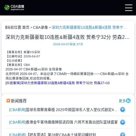
页
当前位置:
首页
CBA录像
深圳力克新疆豪取10连胜&新疆4连败 贺希宁32分 劳森27+10
A直播
A新闻
深圳力克新疆豪取10连胜&新疆4连败 贺希宁32分 劳森27+10
A录像
2026-04-07
阅读:
37次
【赛事名称】
新疆VS深圳
2026-04-07
【比赛时间】
【比分结果】
CBA
【赛事名称】
2026-04-07 CBA 新疆vs深圳 全场录像
北京时间 2026-04-07，本站记录了CBA的一场精彩赛事回放——CBA 新疆vs深圳 全
场比赛录像回放,欢迎您的观看。
[抖音集锦]深圳力克新疆豪取10连胜&新疆4连败 贺希宁32分 劳森27+10
新闻推荐
更多
[CBA新闻]
篮球名宿聚首桑植 2025中国篮球名人堂入堂仪式敲定4月举办
[CBA新闻]
香港金牛客场擒雄狮挺进四强 六将齐发轰出团队篮球盛宴
[CBA新闻]
【吧友票选】第28轮CBA本土球星闪耀时刻