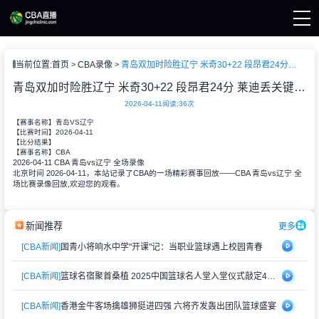
页
当前位置:
首页
CBA录像
青岛双加时险胜辽宁 米奇30+22 段昂君24分 莱迪丢关键罚球
A直播
A新闻
青岛双加时险胜辽宁 米奇30+22 段昂君24分 莱迪丢关键罚球
A录像
2026-04-11
阅读:
36次
【赛事名称】
青岛VS辽宁
2026-04-11
【比赛时间】
【比分结果】
CBA
【赛事名称】
2026-04-11 CBA 青岛vs辽宁 全场录像
北京时间 2026-04-11，本站记录了CBA的一场精彩赛事回放——CBA 青岛vs辽宁 全
场比赛录像回放,欢迎您的观看。
新闻推荐
更多
[CBA新闻]
国青小将响水中学"开课"记：当职业篮球遇上校园青春
[CBA新闻]
篮球名宿聚首桑植 2025中国篮球名人堂入堂仪式敲定4月举办
[CBA新闻]
香港金牛客场擒雄狮挺进四强 六将齐发轰出团队篮球盛宴