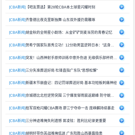
[CBA新闻]
【吧友票选】第28轮CBA本土球星闪耀时刻
[CBA新闻]
齐鲁德比夜克里斯独舞 山东双外援仍需雕琢
[CBA新闻]
胡金秋的全明星小剧场：从金铲铲到麦当劳的青春记忆
[CBA新闻]
贺希宁国家队首秀立功！12分助男篮逆转日本："这身战袍再累也值"
[CBA新闻]
突发！山西神射手原帅训练中意外伤退 无缘俱乐部杯终极对决
[CBA新闻]
三分失准葬送好局 杜锋直指广东队"思想松懈"
[CBA新闻]
新疆末节崩盘记：四记罚球葬送好局 基本功短板刺痛神经
[CBA新闻]
京城德比北控逆势突围 三宁爆发邹雨宸返巅峰 防守蜕变成关键
[CBA新闻]
桂军双枪闪耀CBA赛场 廖三宁夺命一击 庞峥麟持续暴走
[CBA新闻]
三分神迹难掩失利遗憾 曾凌铉：胜利比纪录更重要
[CBA新闻]
胡明轩带伤苦战难掩低迷 广东险胜山西暴露隐患