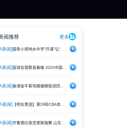
新闻推荐
更多
BA新闻]
国青小将响水中学"开课"记：当职业篮球遇上校园青春
BA新闻]
篮球名宿聚首桑植 2025中国篮球名人堂入堂仪式敲定4月举办
BA新闻]
香港金牛客场擒雄狮挺进四强 六将齐发轰出团队篮球盛宴
BA新闻]
【吧友票选】第28轮CBA本土球星闪耀时刻
BA新闻]
齐鲁德比夜克里斯独舞 山东双外援仍需雕琢