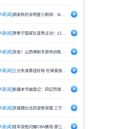
BA新闻]
胡金秋的全明星小剧场：从金铲铲到麦当劳的青春记忆
BA新闻]
贺希宁国家队首秀立功！12分助男篮逆转日本："这身战袍再累也值"
BA新闻]
突发！山西神射手原帅训练中意外伤退 无缘俱乐部杯终极对决
BA新闻]
三分失准葬送好局 杜锋直指广东队"思想松懈"
BA新闻]
新疆末节崩盘记：四记罚球葬送好局 基本功短板刺痛神经
BA新闻]
京城德比北控逆势突围 三宁爆发邹雨宸返巅峰 防守蜕变成关键
BA新闻]
桂军双枪闪耀CBA赛场 廖三宁夺命一击 庞峥麟持续暴走