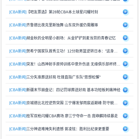
[CBA新闻]
【吧友票选】第28轮CBA本土球星闪耀时刻
[CBA新闻]
齐鲁德比夜克里斯独舞 山东双外援仍需雕琢
[CBA新闻]
胡金秋的全明星小剧场：从金铲铲到麦当劳的青春记忆
[CBA新闻]
贺希宁国家队首秀立功！12分助男篮逆转日本："这身战袍再累也值"
[CBA新闻]
突发！山西神射手原帅训练中意外伤退 无缘俱乐部杯终极对决
[CBA新闻]
三分失准葬送好局 杜锋直指广东队"思想松懈"
[CBA新闻]
新疆末节崩盘记：四记罚球葬送好局 基本功短板刺痛神经
[CBA新闻]
京城德比北控逆势突围 三宁爆发邹雨宸返巅峰 防守蜕变成关键
[CBA新闻]
桂军双枪闪耀CBA赛场 廖三宁夺命一击 庞峥麟持续暴走
[CBA新闻]
三分神迹难掩失利遗憾 曾凌铉：胜利比纪录更重要