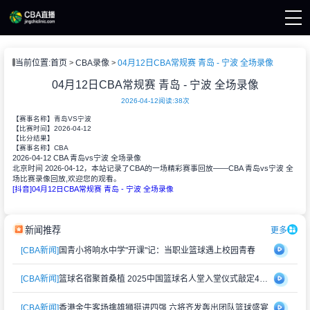
页
当前位置:
首页
CBA录像
04月12日CBA常规赛 青岛 - 宁波 全场录像
A直播
A新闻
04月12日CBA常规赛 青岛 - 宁波 全场录像
A录像
2026-04-12
阅读:
38次
【赛事名称】
青岛VS宁波
2026-04-12
【比赛时间】
【比分结果】
CBA
【赛事名称】
2026-04-12 CBA 青岛vs宁波 全场录像
北京时间 2026-04-12，本站记录了CBA的一场精彩赛事回放——CBA 青岛vs宁波 全
场比赛录像回放,欢迎您的观看。
[抖音]04月12日CBA常规赛 青岛 - 宁波 全场录像
新闻推荐
更多
[CBA新闻]
国青小将响水中学"开课"记：当职业篮球遇上校园青春
[CBA新闻]
篮球名宿聚首桑植 2025中国篮球名人堂入堂仪式敲定4月举办
[CBA新闻]
香港金牛客场擒雄狮挺进四强 六将齐发轰出团队篮球盛宴