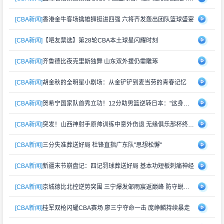
[CBA新闻]
香港金牛客场擒雄狮挺进四强 六将齐发轰出团队篮球盛宴
[CBA新闻]
【吧友票选】第28轮CBA本土球星闪耀时刻
[CBA新闻]
齐鲁德比夜克里斯独舞 山东双外援仍需雕琢
[CBA新闻]
胡金秋的全明星小剧场：从金铲铲到麦当劳的青春记忆
[CBA新闻]
贺希宁国家队首秀立功！12分助男篮逆转日本："这身战袍再累也值"
[CBA新闻]
突发！山西神射手原帅训练中意外伤退 无缘俱乐部杯终极对决
[CBA新闻]
三分失准葬送好局 杜锋直指广东队"思想松懈"
[CBA新闻]
新疆末节崩盘记：四记罚球葬送好局 基本功短板刺痛神经
[CBA新闻]
京城德比北控逆势突围 三宁爆发邹雨宸返巅峰 防守蜕变成关键
[CBA新闻]
桂军双枪闪耀CBA赛场 廖三宁夺命一击 庞峥麟持续暴走