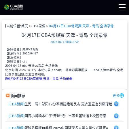
页
当前位置:
首页
CBA录像
04月17日CBA常规赛 天津 - 青岛 全场录像
A直播
A新闻
04月17日CBA常规赛 天津 - 青岛 全场录像
A录像
2026-04-17
阅读:
37次
【赛事名称】
天津VS青岛
2026-04-17
【比赛时间】
【比分结果】
cba
【赛事名称】
2026-04-17 cba 天津vs青岛 全场录像
北京时间 2026-04-17，本站记录了cba的一场精彩赛事回放——cba 天津vs青岛 全场
比赛录像回放,欢迎您的观看。
[咪咕]04月17日CBA常规赛 天津 - 青岛 全场录像
新闻推荐
更多
[CBA新闻]
生死一瞬！邹阳19分率福建绝地反击 更衣室宣言引爆球迷
[CBA新闻]
国青小将响水中学"开课"记：当职业篮球遇上校园青春
[CBA新闻]
篮球名宿聚首桑植 2025中国篮球名人堂入堂仪式敲定4月举办